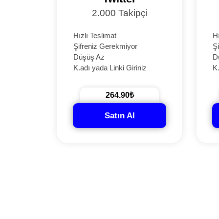
2.000 Takipçi
Hızlı Teslimat
Hı
Şifreniz Gerekmiyor
Ş
Düşüş Az
D
K.adı yada Linki Giriniz
K.
264.90₺
Satın Al