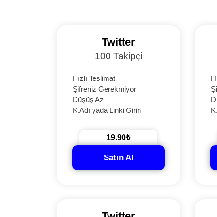
Twitter
100 Takipçi
Hızlı Teslimat
Hı
Şifreniz Gerekmiyor
Ş
Düşüş Az
D
K.Adı yada Linki Girin
K.
19.90₺
Satın Al
Twitter