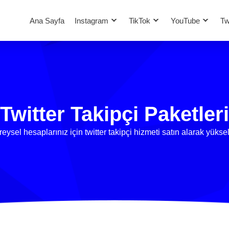
Ana Sayfa
Instagram
TikTok
YouTube
Tw
Twitter Takipçi Paketleri
ysel hesaplarınız için twitter takipçi hizmeti satın alarak yüksel