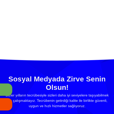
Sosyal Medyada Zirve Senin
Olsun!
Bizler yılların tecrübesiyle sizleri daha iyi seviyelere taşıyabilmek
için çalışmaktayız. Tecrübenin getirdiği kalite ile birlikte güvenli,
uygun ve hızlı hizmetler sağlıyoruz.