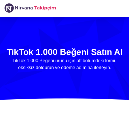
TikTok 1.000 Beğeni Satın Al
TikTok 1.000 Beğeni ürünü için alt bölümdeki formu
eksiksiz doldurun ve ödeme adımına ilerleyin.