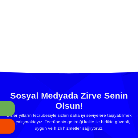
Sosyal Medyada Zirve Senin
Olsun!
Bizler yılların tecrübesiyle sizleri daha iyi seviyelere taşıyabilmek
için çalışmaktayız. Tecrübenin getirdiği kalite ile birlikte güvenli,
uygun ve hızlı hizmetler sağlıyoruz.