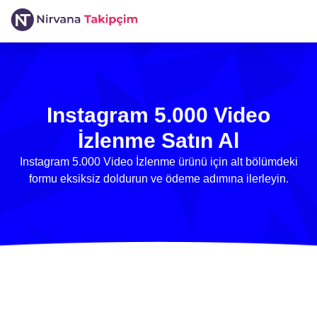
Instagram 5.000 Video
İzlenme Satın Al
Instagram 5.000 Video İzlenme ürünü için alt bölümdeki
formu eksiksiz doldurun ve ödeme adımına ilerleyin.