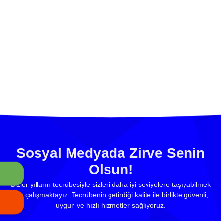
Sosyal Medyada Zirve Senin
Olsun!
Bizler yılların tecrübesiyle sizleri daha iyi seviyelere taşıyabilmek
için çalışmaktayız. Tecrübenin getirdiği kalite ile birlikte güvenli,
uygun ve hızlı hizmetler sağlıyoruz.