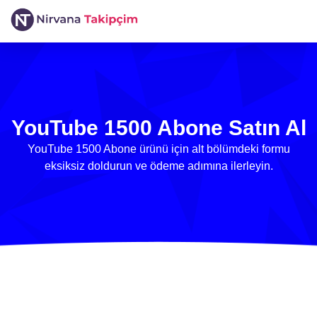
YouTube 1500 Abone Satın Al
YouTube 1500 Abone ürünü için alt bölümdeki formu
eksiksiz doldurun ve ödeme adımına ilerleyin.