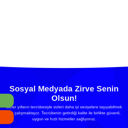
Sosyal Medyada Zirve Senin
Olsun!
Bizler yılların tecrübesiyle sizleri daha iyi seviyelere taşıyabilmek
için çalışmaktayız. Tecrübenin getirdiği kalite ile birlikte güvenli,
uygun ve hızlı hizmetler sağlıyoruz.