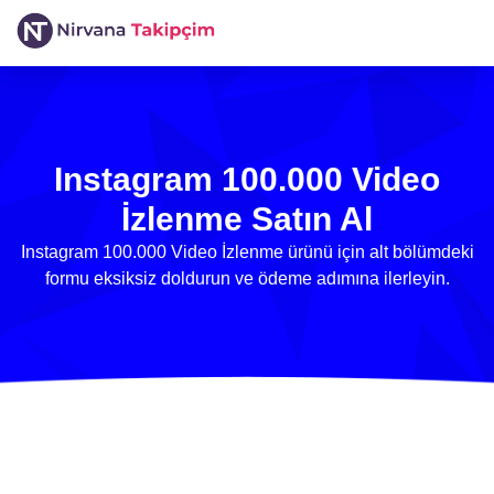
Instagram 100.000 Video
İzlenme Satın Al
Instagram 100.000 Video İzlenme ürünü için alt bölümdeki
formu eksiksiz doldurun ve ödeme adımına ilerleyin.